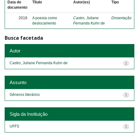
Data do
Título
Autor(es)
Tipo
documento
2018
A poesia como
Castro, Juliane
Dissertação
deslocamento
Fernanda Kuhn de
Busca facetada
Autor
Castro, Juliane Fernanda Kuhn de
1
Assunto
Gêneros literários
1
Sigla da Instituição
UFFS
1