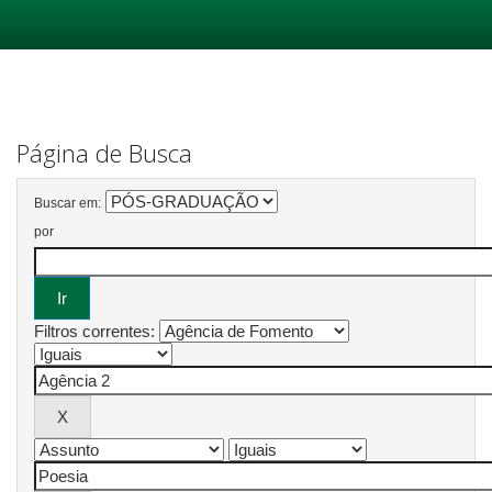
Skip
navigation
Página de Busca
Buscar em:
por
Filtros correntes: