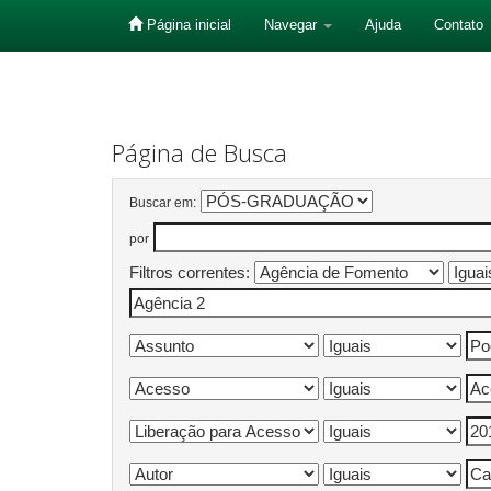
Página inicial
Navegar
Ajuda
Contato
Skip
navigation
Página de Busca
Buscar em:
por
Filtros correntes: