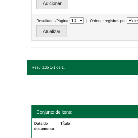
|
Resultados/Página
Ordenar registros por
Resultado 1-1 de 1.
Conjunto de itens:
Data do
Título
documento