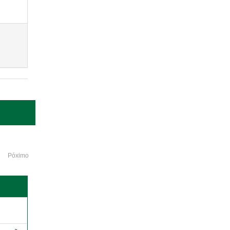
Póximo
o