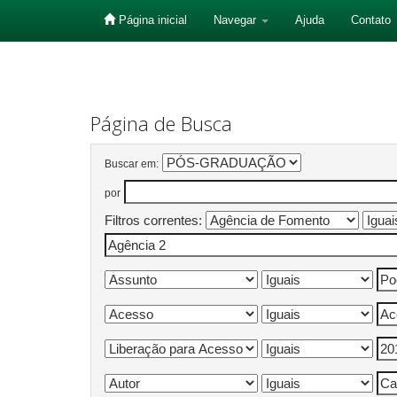
Página inicial
Navegar
Ajuda
Contato
Skip
navigation
Página de Busca
Buscar em:
por
Filtros correntes: