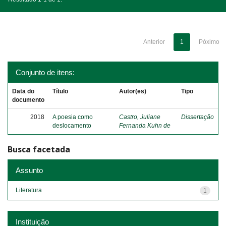
Anterior
1
Póximo
Conjunto de itens:
Data do
Título
Autor(es)
Tipo
documento
2018
A poesia como
Castro, Juliane
Dissertação
deslocamento
Fernanda Kuhn de
Busca facetada
Assunto
Literatura
1
Instituição