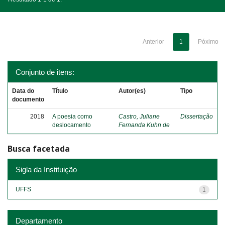
Anterior
1
Póximo
Conjunto de itens:
Data do
Título
Autor(es)
Tipo
documento
2018
A poesia como
Castro, Juliane
Dissertação
deslocamento
Fernanda Kuhn de
Busca facetada
Sigla da Instituição
UFFS
1
Departamento