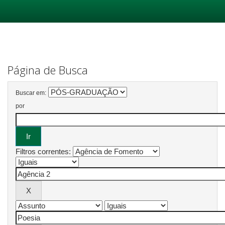
Skip
navigation
Página de Busca
Buscar em:
por
Filtros correntes: