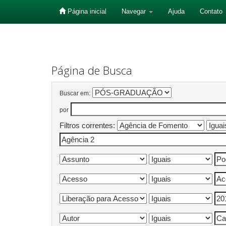
Página inicial
Navegar
Ajuda
Contato
Skip
navigation
Página de Busca
Buscar em:
por
Filtros correntes: