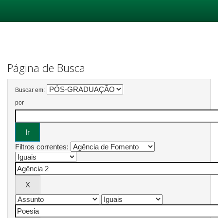
Skip
navigation
Página de Busca
Buscar em:
por
Filtros correntes: