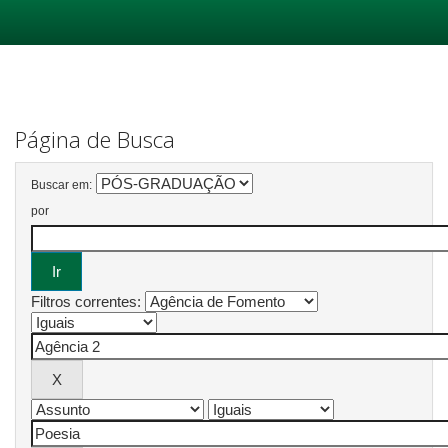
Skip
navigation
Página de Busca
Buscar em:
por
Filtros correntes: