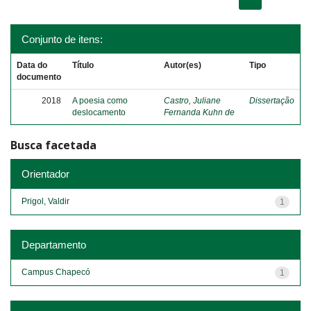
Conjunto de itens:
Data do
Título
Autor(es)
Tipo
documento
2018
A poesia como
Castro, Juliane
Dissertação
deslocamento
Fernanda Kuhn de
Busca facetada
Orientador
Prigol, Valdir
1
Departamento
Campus Chapecó
1