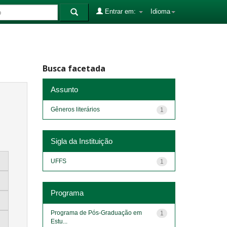
Entrar em:
Idioma
Busca facetada
Assunto
Gêneros literários
1
Sigla da Instituição
UFFS
1
Programa
Programa de Pós-Graduação em
1
Estu...