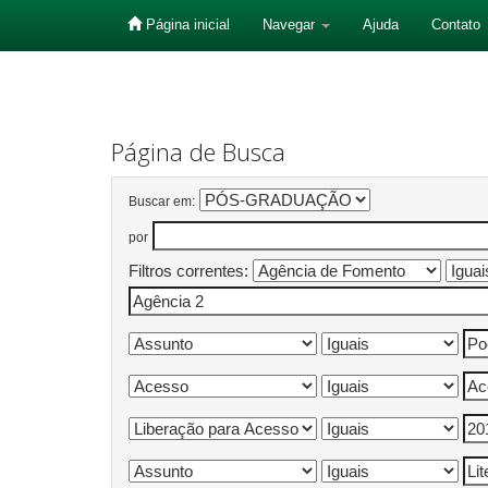
Página inicial
Navegar
Ajuda
Contato
Skip
navigation
Página de Busca
Buscar em:
por
Filtros correntes: