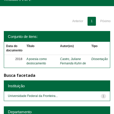
Anterior
1
Póximo
Conjunto de itens:
Data do
Título
Autor(es)
Tipo
documento
2018
A poesia como
Castro, Juliane
Dissertação
deslocamento
Fernanda Kuhn de
Busca facetada
Instituição
Universidade Federal da Fronteira...
1
Departamento