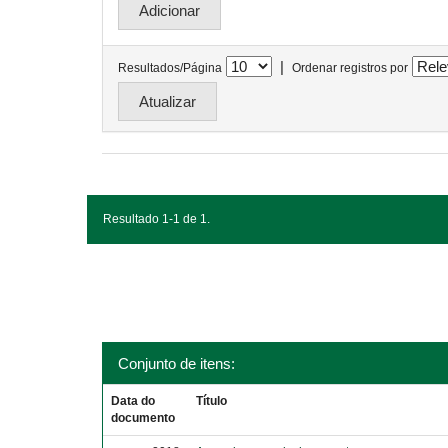
|
Resultados/Página
Ordenar registros por
Resultado 1-1 de 1.
Conjunto de itens:
Data do
Título
documento