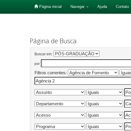
Página inicial
Navegar
Ajuda
Contato
Skip
navigation
Página de Busca
Buscar em:
por
Filtros correntes: