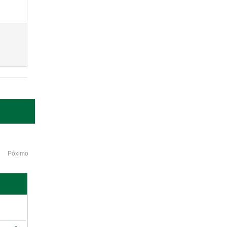
Póximo
o