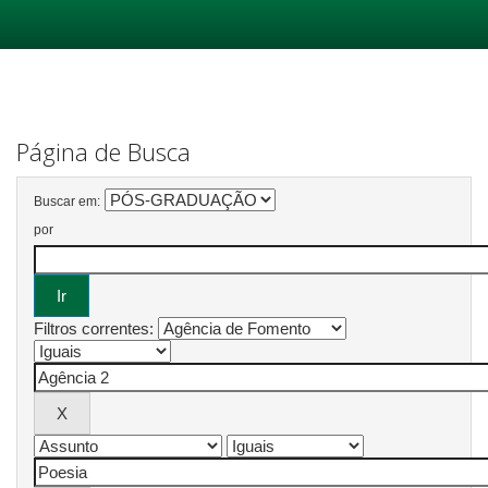
Skip
navigation
Página de Busca
Buscar em:
por
Filtros correntes: