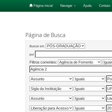
Página inicial
Navegar
Ajuda
Contato
Skip
navigation
Página de Busca
Buscar em:
por
Filtros correntes: