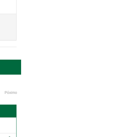
Póximo
o