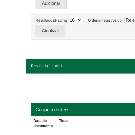
|
Resultados/Página
Ordenar registros por
Resultado 1-1 de 1.
Conjunto de itens:
Data do
Título
documento