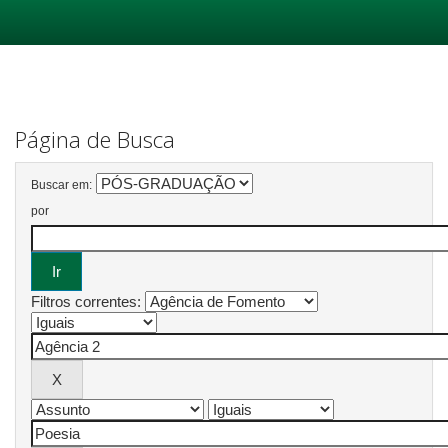
Skip
navigation
Página de Busca
Buscar em:
por
Filtros correntes: