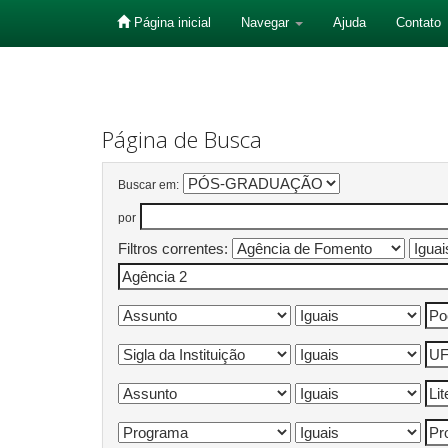
Página inicial
Navegar
Ajuda
Contato
Skip
navigation
Página de Busca
Buscar em:
por
Filtros correntes: