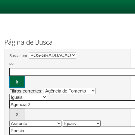
Skip
navigation
Página de Busca
Buscar em:
por
Filtros correntes: