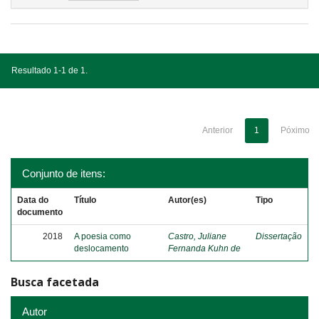
Resultado 1-1 de 1.
Anterior
1
Póximo
Conjunto de itens:
Data do
Título
Autor(es)
Tipo
documento
2018
A poesia como
Castro, Juliane
Dissertação
deslocamento
Fernanda Kuhn de
Busca facetada
Autor