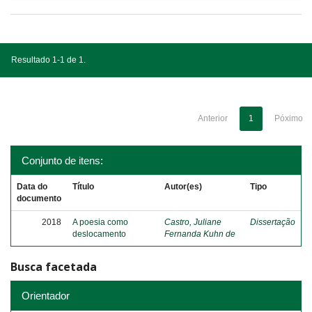
Resultado 1-1 de 1.
Anterior
1
Póximo
Conjunto de itens:
Data do
Título
Autor(es)
Tipo
documento
2018
A poesia como
Castro, Juliane
Dissertação
deslocamento
Fernanda Kuhn de
Busca facetada
Orientador