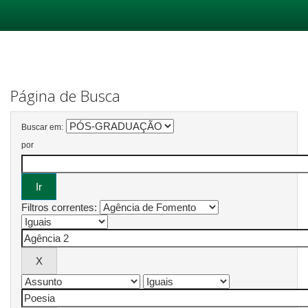
Skip
navigation
Página de Busca
Buscar em:
por
Filtros correntes: