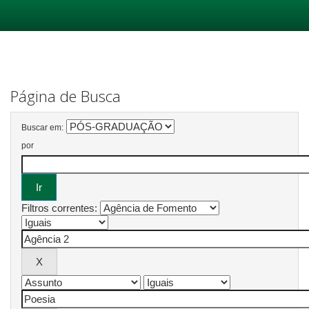
Skip
navigation
Página de Busca
Buscar em:
por
Filtros correntes: