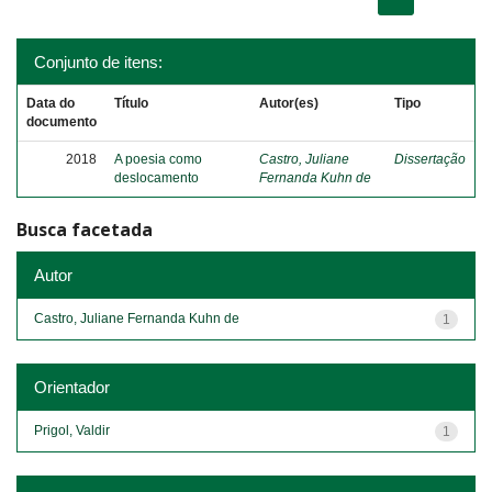
Conjunto de itens:
Data do
Título
Autor(es)
Tipo
documento
2018
A poesia como
Castro, Juliane
Dissertação
deslocamento
Fernanda Kuhn de
Busca facetada
Autor
Castro, Juliane Fernanda Kuhn de
1
Orientador
Prigol, Valdir
1