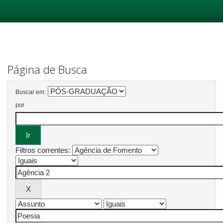
Skip
navigation
Página de Busca
Buscar em:
por
Filtros correntes: