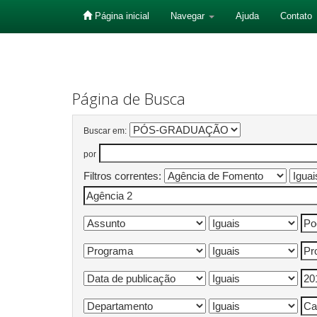
Página inicial
Navegar
Ajuda
Contato
Skip
navigation
Página de Busca
Buscar em:
por
Filtros correntes: