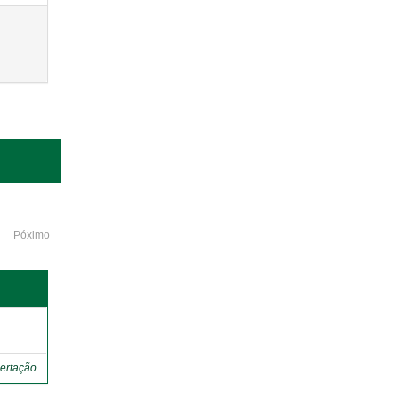
Póximo
o
ertação