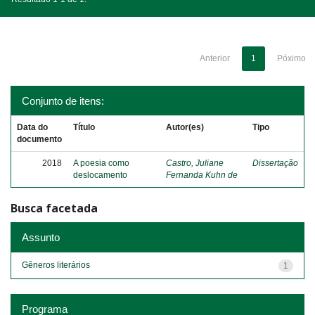
Anterior
1
Póximo
Conjunto de itens:
Data do
Título
Autor(es)
Tipo
documento
2018
A poesia como
Castro, Juliane
Dissertação
deslocamento
Fernanda Kuhn de
Busca facetada
Assunto
Gêneros literários
1
Programa