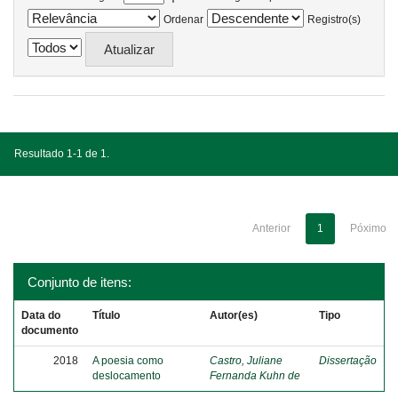
Ordenar
Registro(s)
Resultado 1-1 de 1.
Anterior
1
Póximo
Conjunto de itens:
Data do
Título
Autor(es)
Tipo
documento
2018
A poesia como
Castro, Juliane
Dissertação
deslocamento
Fernanda Kuhn de