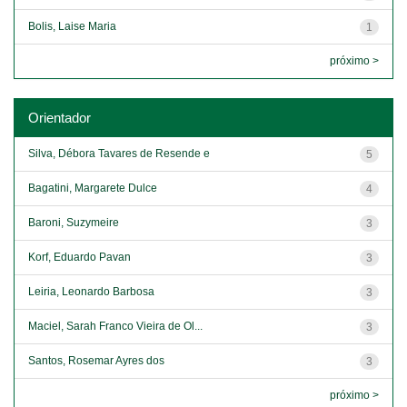
Bolis, Laise Maria
1
próximo >
Orientador
Silva, Débora Tavares de Resende e
5
Bagatini, Margarete Dulce
4
Baroni, Suzymeire
3
Korf, Eduardo Pavan
3
Leiria, Leonardo Barbosa
3
Maciel, Sarah Franco Vieira de Ol...
3
Santos, Rosemar Ayres dos
3
próximo >