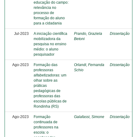
educação do campo:
relevância no
processo de
formação do aluno
para a cidadania
Jul-2023
A iniciação científica
Prando, Graziela
Dissertação
mobilizadora da
Betoni
pesquisa no ensino
médio: o aluno
pesquisador
Ago-2023
Formação das
Orlandi, Fernanda
Dissertação
professoras
Schio
alfabetizadoras: um
olhar sobre as
práticas
pedagógicas de
professoras das
escolas públicas de
Rondinha (RS)
Ago-2023
Formação
Galafassi, Simone
Dissertação
continuada de
professores na
escola: o