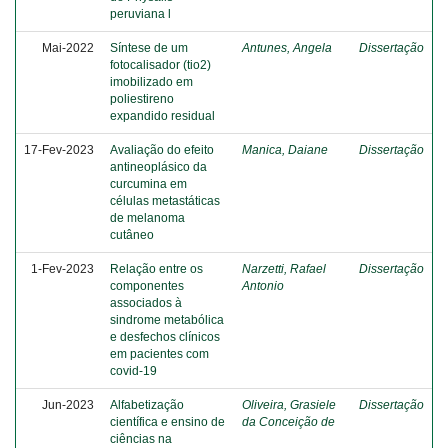
peruviana l
Mai-2022
Síntese de um
Antunes, Angela
Dissertação
fotocalisador (tio2)
imobilizado em
poliestireno
expandido residual
17-Fev-2023
Avaliação do efeito
Manica, Daiane
Dissertação
antineoplásico da
curcumina em
células metastáticas
de melanoma
cutâneo
1-Fev-2023
Relação entre os
Narzetti, Rafael
Dissertação
componentes
Antonio
associados à
sindrome metabólica
e desfechos clínicos
em pacientes com
covid-19
Jun-2023
Alfabetização
Oliveira, Grasiele
Dissertação
científica e ensino de
da Conceição de
ciências na