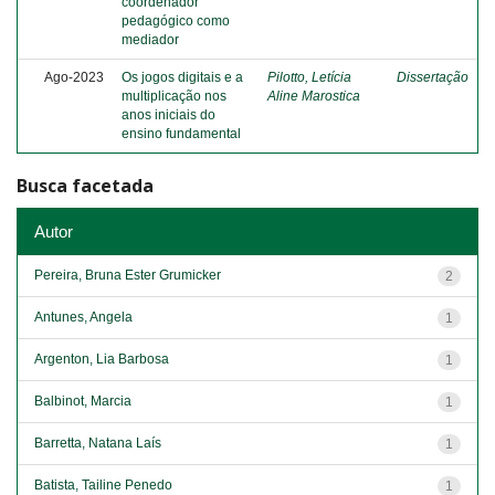
coordenador
pedagógico como
mediador
Ago-2023
Os jogos digitais e a
Pilotto, Letícia
Dissertação
multiplicação nos
Aline Marostica
anos iniciais do
ensino fundamental
Busca facetada
Autor
Pereira, Bruna Ester Grumicker
2
Antunes, Angela
1
Argenton, Lia Barbosa
1
Balbinot, Marcia
1
Barretta, Natana Laís
1
Batista, Tailine Penedo
1