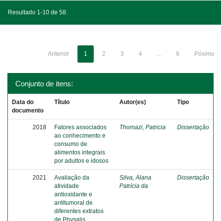
Resultado 1-10 de 58.
Anterior
1
2
3
4
...
6
Póximo
Conjunto de itens:
Data do
Título
Autor(es)
Tipo
documento
2018
Fatores associados
Thomazi, Patricia
Dissertação
ao conhecimento e
consumo de
alimentos integrais
por adultos e idosos
2021
Avaliação da
Silva, Alana
Dissertação
atividade
Patrícia da
antioxidante e
antitumoral de
diferentes extratos
de Physalis