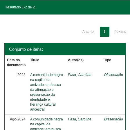
Resultado 1-2 de 2.
Anterior
1
Póximo
Conjunto de itens:
Data do
Título
Autor(es)
Tipo
documento
2023
A comunidade negra
Pasa, Caroline
Dissertação
na capital da
amizade: em busca
da afirmação e
preservação da
identidade e
herança cultural
ancestral
Ago-2024
A comunidade negra
Pasa, Caroline
Dissertação
na capital da
amizade: em busca