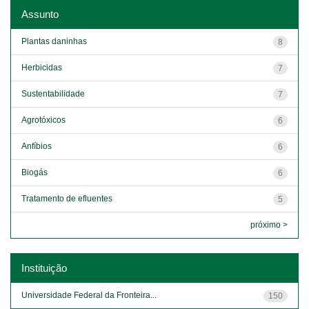
Assunto
Plantas daninhas
8
Herbicidas
7
Sustentabilidade
7
Agrotóxicos
6
Anfíbios
6
Biogás
6
Tratamento de efluentes
5
próximo >
Instituição
Universidade Federal da Fronteira...
150