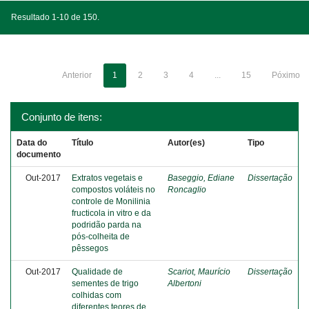
Resultado 1-10 de 150.
Anterior
1
2
3
4
...
15
Póximo
Conjunto de itens:
Data do
Título
Autor(es)
Tipo
documento
Out-2017
Extratos vegetais e
Baseggio, Ediane
Dissertação
compostos voláteis no
Roncaglio
controle de Monilinia
fructicola in vitro e da
podridão parda na
pós-colheita de
pêssegos
Out-2017
Qualidade de
Scariot, Maurício
Dissertação
sementes de trigo
Albertoni
colhidas com
diferentes teores de