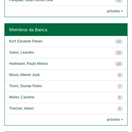
11
próximo >
Membros da Banca
Korf, Eduardo Pavan
14
Galon, Leandro
10
Hartmann, Paulo Afonso
10
Mossi, Altemir José
9
Tironi, Siumar Pedro
7
Müller, Caroline
6
Treichel, Helen
6
próximo >