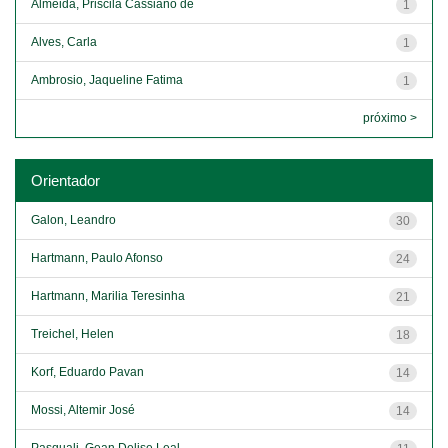
Almeida, Priscila Cassiano de
1
Alves, Carla
1
Ambrosio, Jaqueline Fatima
1
próximo >
Orientador
Galon, Leandro
30
Hartmann, Paulo Afonso
24
Hartmann, Marilia Teresinha
21
Treichel, Helen
18
Korf, Eduardo Pavan
14
Mossi, Altemir José
14
Pasquali, Gean Delise Leal