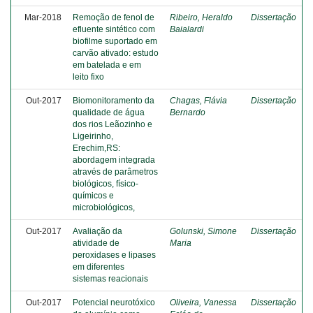
Mar-2018
Remoção de fenol de
Ribeiro, Heraldo
Dissertação
efluente sintético com
Baialardi
biofilme suportado em
carvão ativado: estudo
em batelada e em
leito fixo
Out-2017
Biomonitoramento da
Chagas, Flávia
Dissertação
qualidade de água
Bernardo
dos rios Leãozinho e
Ligeirinho,
Erechim,RS:
abordagem integrada
através de parâmetros
biológicos, físico-
químicos e
microbiológicos,
Out-2017
Avaliação da
Golunski, Simone
Dissertação
atividade de
Maria
peroxidases e lipases
em diferentes
sistemas reacionais
Out-2017
Potencial neurotóxico
Oliveira, Vanessa
Dissertação