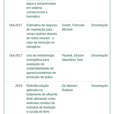
água e armazenadas
em sistema
convencional e
hermético
Out-2017
Estimativa de larguras
Santin, Francele
Dissertação
de vegetação para
Michele
zonas ripárias através
de redes neurais : o
caso da remoção do
nitrogênio
Out-2017
Uso da metodologia
Pauletti, Elisson
Dissertação
emergética para
Stephânio Savi
avaliação da
sustentabilidade de
agroecossistemas de
produção de grãos
2019
Eletrofloculação
De Maman,
Dissertação
aplicada no
Rafaela
tratamento de efluente
têxtil utilizando como
eletrodos resíduo de
indústria de fundição
e sucata de ferro