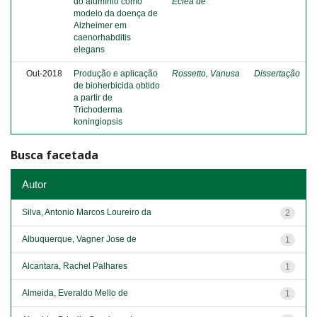
do alumínio como
Ecléa de
modelo da doença de
Alzheimer em
caenorhabditis
elegans
Out-2018
Produção e aplicação
Rossetto, Vanusa
Dissertação
de bioherbicida obtido
a partir de
Trichoderma
koningiopsis
Busca facetada
Autor
Silva, Antonio Marcos Loureiro da
2
Albuquerque, Vagner Jose de
1
Alcantara, Rachel Palhares
1
Almeida, Everaldo Mello de
1