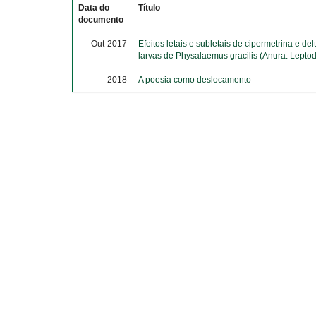
Data do
Título
documento
Out-2017
Efeitos letais e subletais de cipermetrina e de
larvas de Physalaemus gracilis (Anura: Leptod
2018
A poesia como deslocamento