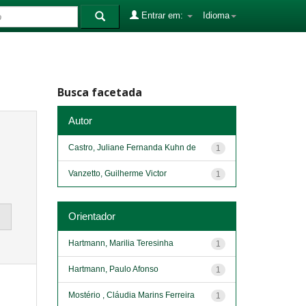
Entrar em:
Idioma
Busca facetada
Autor
Castro, Juliane Fernanda Kuhn de
1
Vanzetto, Guilherme Victor
1
Orientador
Hartmann, Marilia Teresinha
1
Hartmann, Paulo Afonso
1
Mostério , Cláudia Marins Ferreira
1