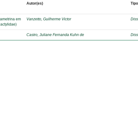
Autor(es)
Tip
ltametrina em
Vanzetto, Guilherme Victor
Diss
actylidae)
Castro, Juliane Fernanda Kuhn de
Diss