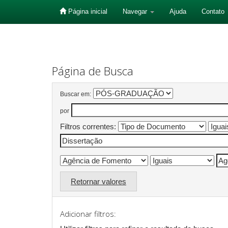
Página inicial
Navegar
Ajuda
Contato
Skip
navigation
Página de Busca
Buscar em:
por
Filtros correntes:
Retornar valores
Adicionar filtros: