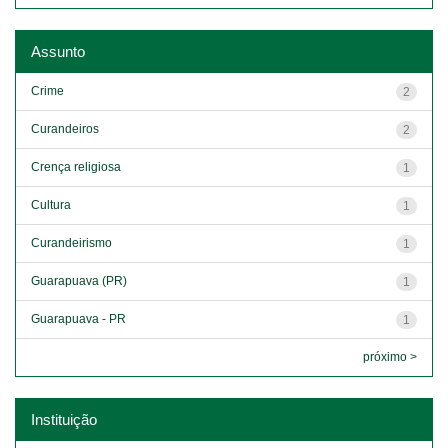
Assunto
Crime
2
Curandeiros
2
Crença religiosa
1
Cultura
1
Curandeirismo
1
Guarapuava (PR)
1
Guarapuava - PR
1
próximo >
Instituição