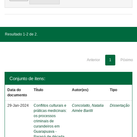
Resultado 1-2 de 2.
Anterior
1
Póximo
Conjunto de itens:
Data do
Título
Autor(es)
Tipo
documento
29-Jan-2024
Conflitos culturais e
Concolatto, Natalia
Dissertação
práticas medicinais:
Aimée Barilli
os processos
criminais de
curandeiros em
Guarapuava -
Paraná de década