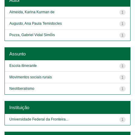
Autor
Almeida, Karina Kurman de
1
Augusto, Ana Paula Temistocles
1
Pozza, Gabriel Vidal Simõis
1
Assunto
Escola itinerante
1
Movimentos sociais rurais
1
Neoliberalismo
1
Instituição
Universidade Federal da Fronteira...
1