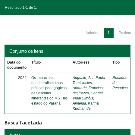
Resultado 1-1 de 1.
Anterior
1
Póximo
Conjunto de itens:
Data do
Título
Autor(es)
Tipo
documento
2024
Os impactos do
Augusto, Ana Paula
Relatório
neoliberalismo nas
Temistocles
;
de
práticas pedagógicas
Andrade, Francisca
Pesquisa
das escolas
de
;
Pozza, Gabriel
itinerantes do MST no
Vidal Simõis
;
estado do Paraná
Almeida, Karina
Kurman de
Busca facetada