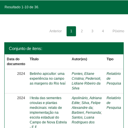
Resultado 1-10 de 36.
Anterior
1
2
3
4
Póximo
Conjunto de itens:
Data do
Título
Autor(es)
Tipo
documento
2024
Betinho apicultor: uma
Pontes, Eliane
Relatório
experiência no campo
Cristina
;
Pedersoli,
de
as margens do Rio Ivaí
Lidiane Ribeiro da
Pesquisa
Silva
2024
I festa das sementes
Apolinário, Adriana
Relatório
crioulas e plantas
Edite
;
Silva, Felipe
de
medicinais: relato de
Alexandre da
;
Pesquisa
implementação na
Barbieri, Fernanda
;
escola estadual do
Santos, Luana
Campo de Nova Estrela
Rodrigues dos
- E.F.