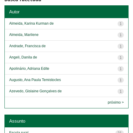
Autor
Almeida, Karina Kurman de
1
Almeida, Marilene
1
Andrade, Francisca de
1
Angeli, Danila de
1
Apolinário, Adriana Edite
1
Augusto, Ana Paula Temistocles
1
Azevedo, Gislaine Gonçalves de
1
próximo >
Assunto
Escola rural
21