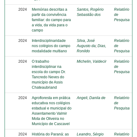
2024
Memórias descritas a
Santos, Rogério
Relatório
partir da convivência
Sebastião dos
de
familiar: do campo para
Pesquisa
a vida, da vida para o
campo
2024
Interdisciplinaridade
Silva, José
Relatório
nos colégios do campo
Augusto da
;
Dias,
de
modalidade multiano
Ronildo
Pesquisa
2024
O trabalho
Michelin, Valdecir
Relatório
interdisciplinar na
de
escola do campo Dr.
Pesquisa
Tancredo Neves do
município de Assis
Chateaubriand
2024
Agrofloresta em prática
Angeli, Danila de
Relatório
educativa nos colégios
de
estadual e municipal do
Pesquisa
Assentamento Valmir
Mota de Oliveira no
Município de Cascavel
2024
História do Paraná: as
Leandro, Sérgio
Relatório