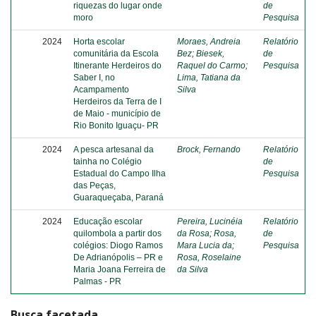
riquezas do lugar onde
de
moro
Pesquisa
2024
Horta escolar
Moraes, Andreia
Relatório
comunitária da Escola
Bez
;
Biesek,
de
Itinerante Herdeiros do
Raquel do Carmo
;
Pesquisa
Saber I, no
Lima, Tatiana da
Acampamento
Silva
Herdeiros da Terra de I
de Maio - município de
Rio Bonito Iguaçu- PR
2024
A pesca artesanal da
Brock, Fernando
Relatório
tainha no Colégio
de
Estadual do Campo Ilha
Pesquisa
das Peças,
Guaraqueçaba, Paraná
2024
Educação escolar
Pereira, Lucinéia
Relatório
quilombola a partir dos
da Rosa
;
Rosa,
de
colégios: Diogo Ramos
Mara Lucia da
;
Pesquisa
De Adrianópolis – PR e
Rosa, Roselaine
Maria Joana Ferreira de
da Silva
Palmas - PR
Busca facetada