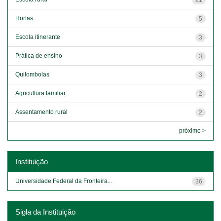
Hortas
5
Escola itinerante
3
Prática de ensino
3
Quilombolas
3
Agricultura familiar
2
Assentamento rural
2
próximo >
Instituição
Universidade Federal da Fronteira...
36
Sigla da Instituição