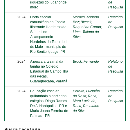
riquezas do lugar onde
de
moro
Pesquisa
2024
Horta escolar
Moraes, Andreia
Relatório
comunitária da Escola
Bez
;
Biesek,
de
Itinerante Herdeiros do
Raquel do Carmo
;
Pesquisa
Saber I, no
Lima, Tatiana da
Acampamento
Silva
Herdeiros da Terra de I
de Maio - município de
Rio Bonito Iguaçu- PR
2024
A pesca artesanal da
Brock, Fernando
Relatório
tainha no Colégio
de
Estadual do Campo Ilha
Pesquisa
das Peças,
Guaraqueçaba, Paraná
2024
Educação escolar
Pereira, Lucinéia
Relatório
quilombola a partir dos
da Rosa
;
Rosa,
de
colégios: Diogo Ramos
Mara Lucia da
;
Pesquisa
De Adrianópolis – PR e
Rosa, Roselaine
Maria Joana Ferreira de
da Silva
Palmas - PR
Busca facetada