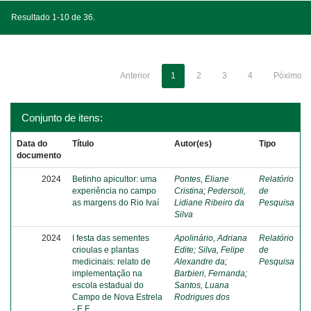
Resultado 1-10 de 36.
Anterior
1
2
3
4
Póximo
Conjunto de itens:
Data do
Título
Autor(es)
Tipo
documento
2024
Betinho apicultor: uma
Pontes, Eliane
Relatório
experiência no campo
Cristina
;
Pedersoli,
de
as margens do Rio Ivaí
Lidiane Ribeiro da
Pesquisa
Silva
2024
I festa das sementes
Apolinário, Adriana
Relatório
crioulas e plantas
Edite
;
Silva, Felipe
de
medicinais: relato de
Alexandre da
;
Pesquisa
implementação na
Barbieri, Fernanda
;
escola estadual do
Santos, Luana
Campo de Nova Estrela
Rodrigues dos
- E.F.