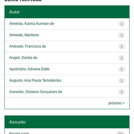
Autor
Almeida, Karina Kurman de
1
Almeida, Marilene
1
Andrade, Francisca de
1
Angeli, Danila de
1
Apolinário, Adriana Edite
1
Augusto, Ana Paula Temistocles
1
Azevedo, Gislaine Gonçalves de
1
próximo >
Assunto
Escola rural
21