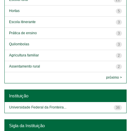
Hortas
5
Escola itinerante
3
Prática de ensino
3
Quilombolas
3
Agricultura familiar
2
Assentamento rural
2
próximo >
Instituição
Universidade Federal da Fronteira...
36
Sigla da Instituição