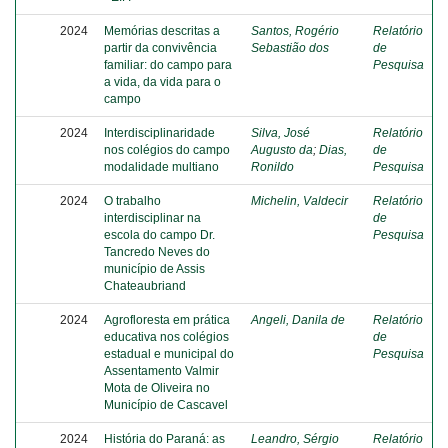
2024
Memórias descritas a
Santos, Rogério
Relatório
partir da convivência
Sebastião dos
de
familiar: do campo para
Pesquisa
a vida, da vida para o
campo
2024
Interdisciplinaridade
Silva, José
Relatório
nos colégios do campo
Augusto da
;
Dias,
de
modalidade multiano
Ronildo
Pesquisa
2024
O trabalho
Michelin, Valdecir
Relatório
interdisciplinar na
de
escola do campo Dr.
Pesquisa
Tancredo Neves do
município de Assis
Chateaubriand
2024
Agrofloresta em prática
Angeli, Danila de
Relatório
educativa nos colégios
de
estadual e municipal do
Pesquisa
Assentamento Valmir
Mota de Oliveira no
Município de Cascavel
2024
História do Paraná: as
Leandro, Sérgio
Relatório