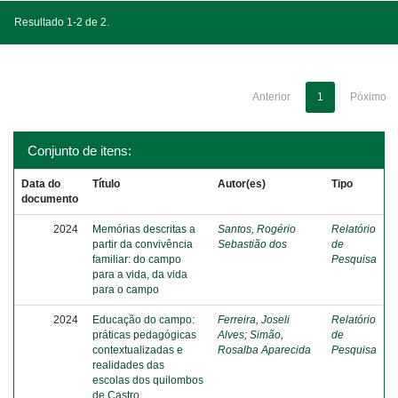
Resultado 1-2 de 2.
Anterior
1
Póximo
Conjunto de itens:
Data do
Título
Autor(es)
Tipo
documento
2024
Memórias descritas a
Santos, Rogério
Relatório
partir da convivência
Sebastião dos
de
familiar: do campo
Pesquisa
para a vida, da vida
para o campo
2024
Educação do campo:
Ferreira, Joseli
Relatório
práticas pedagógicas
Alves
;
Simão,
de
contextualizadas e
Rosalba Aparecida
Pesquisa
realidades das
escolas dos quilombos
de Castro