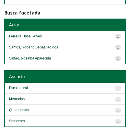
Busca facetada
Autor
Ferreira, Joseli Alves
1
Santos, Rogério Sebastião dos
1
Simão, Rosalba Aparecida
1
Assunto
Escola rural
1
Memórias
1
Quilombolas
1
Sementes
1