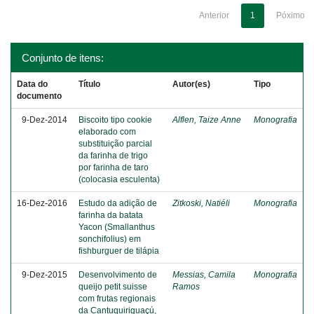
Anterior
1
Póximo
Conjunto de itens:
Data do
Título
Autor(es)
Tipo
documento
9-Dez-2014
Biscoito tipo cookie
Alflen, Taize Anne
Monografia
elaborado com
substituição parcial
da farinha de trigo
por farinha de taro
(colocasia esculenta)
16-Dez-2016
Estudo da adição de
Zitkoski, Natiéli
Monografia
farinha da batata
Yacon (Smallanthus
sonchifolius) em
fishburguer de tilápia
9-Dez-2015
Desenvolvimento de
Messias, Camila
Monografia
queijo petit suisse
Ramos
com frutas regionais
da Cantuquiriguaçú,