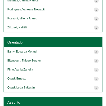
Messias, Camila Ramos
1
Rodrigues, Vanessa Nowacki
1
Rossoni, Milena Araujo
1
Zitkoski, Natiéli
1
Orientador
Bainy, Eduarda Molardi
2
Bitencourt, Thiago Bergler
2
Pinto, Vania Zanella
1
Quast, Ernesto
1
Quast, Leda Battestin
1
Assunto