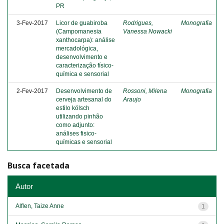
PR
3-Fev-2017
Licor de guabiroba
Rodrigues,
Monografia
(Campomanesia
Vanessa Nowacki
xanthocarpa): análise
mercadológica,
desenvolvimento e
caracterização físico-
química e sensorial
2-Fev-2017
Desenvolvimento de
Rossoni, Milena
Monografia
cerveja artesanal do
Araujo
estilo kölsch
utilizando pinhão
como adjunto:
análises fisico-
químicas e sensorial
Busca facetada
Autor
Alflen, Taize Anne
1