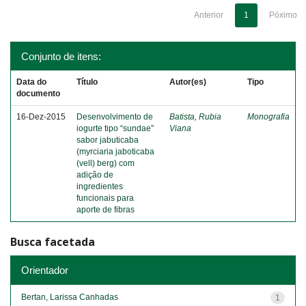
Anterior
1
Póximo
Conjunto de itens:
Data do
Título
Autor(es)
Tipo
documento
16-Dez-2015
Desenvolvimento de
Batista, Rubia
Monografia
iogurte tipo “sundae”
Viana
sabor jabuticaba
(myrciaria jaboticaba
(vell) berg) com
adição de
ingredientes
funcionais para
aporte de fibras
Busca facetada
Orientador
Bertan, Larissa Canhadas
1