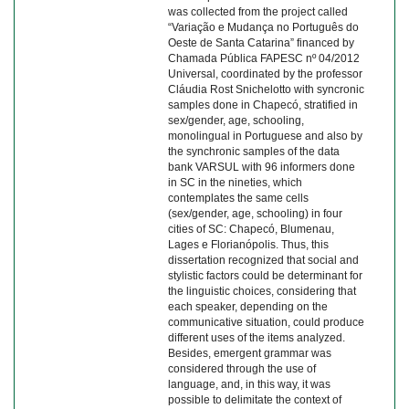
was collected from the project called
“Variação e Mudança no Português do
Oeste de Santa Catarina” financed by
Chamada Pública FAPESC nº 04/2012
Universal, coordinated by the professor
Cláudia Rost Snichelotto with syncronic
samples done in Chapecó, stratified in
sex/gender, age, schooling,
monolingual in Portuguese and also by
the synchronic samples of the data
bank VARSUL with 96 informers done
in SC in the nineties, which
contemplates the same cells
(sex/gender, age, schooling) in four
cities of SC: Chapecó, Blumenau,
Lages e Florianópolis. Thus, this
dissertation recognized that social and
stylistic factors could be determinant for
the linguistic choices, considering that
each speaker, depending on the
communicative situation, could produce
different uses of the items analyzed.
Besides, emergent grammar was
considered through the use of
language, and, in this way, it was
possible to delimitate the context of