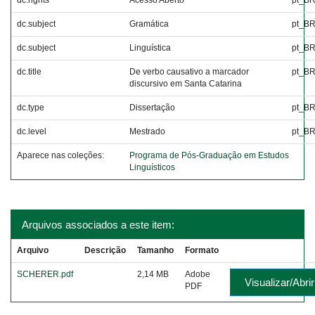
dc.rights
Acesso Aberto
pt_B
dc.subject
Gramática
pt_B
dc.subject
Linguística
pt_B
dc.title
De verbo causativo a marcador
pt_B
discursivo em Santa Catarina
dc.type
Dissertação
pt_B
dc.level
Mestrado
pt_B
Aparece nas coleções:
Programa de Pós-Graduação em Estudos
Linguísticos
Arquivos associados a este item:
Arquivo
Descrição
Tamanho
Formato
SCHERER.pdf
2,14 MB
Adobe
Visualizar/Abrir
PDF