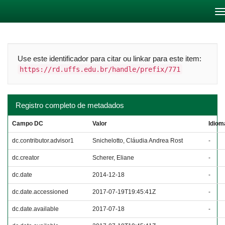
Skip
navigation
Use este identificador para citar ou linkar para este item:
https://rd.uffs.edu.br/handle/prefix/771
Registro completo de metadados
Campo DC
Valor
Idiom
dc.contributor.advisor1
Snichelotto, Cláudia Andrea Rost
-
dc.creator
Scherer, Eliane
-
dc.date
2014-12-18
-
dc.date.accessioned
2017-07-19T19:45:41Z
-
dc.date.available
2017-07-18
-