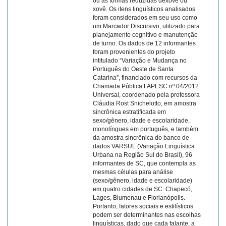
ou as formas reduzidas dexovê ou
xovê. Os itens linguísticos analisados
foram considerados em seu uso como
um Marcador Discursivo, utilizado para
planejamento cognitivo e manutenção
de turno. Os dados de 12 informantes
foram provenientes do projeto
intitulado “Variação e Mudança no
Português do Oeste de Santa
Catarina”, financiado com recursos da
Chamada Pública FAPESC nº 04/2012
Universal, coordenado pela professora
Cláudia Rost Snichelotto, em amostra
sincrônica estratificada em
sexo/gênero, idade e escolaridade,
monolíngues em português, e também
da amostra sincrônica do banco de
dados VARSUL (Variação Linguística
Urbana na Região Sul do Brasil), 96
informantes de SC, que contempla as
mesmas células para análise
(sexo/gênero, idade e escolaridade)
em quatro cidades de SC: Chapecó,
Lages, Blumenau e Florianópolis.
Portanto, fatores sociais e estilísticos
podem ser determinantes nas escolhas
linguísticas, dado que cada falante, a