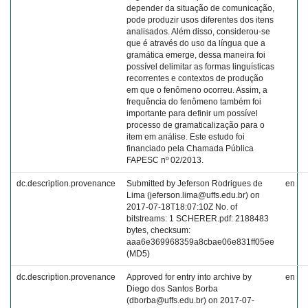
depender da situação de comunicação,
pode produzir usos diferentes dos itens
analisados. Além disso, considerou-se
que é através do uso da língua que a
gramática emerge, dessa maneira foi
possível delimitar as formas linguísticas
recorrentes e contextos de produção
em que o fenômeno ocorreu. Assim, a
frequência do fenômeno também foi
importante para definir um possível
processo de gramaticalização para o
item em análise. Este estudo foi
financiado pela Chamada Pública
FAPESC nº 02/2013.
dc.description.provenance
Submitted by Jeferson Rodrigues de
en
Lima (jeferson.lima@uffs.edu.br) on
2017-07-18T18:07:10Z No. of
bitstreams: 1 SCHERER.pdf: 2188483
bytes, checksum:
aaa6e369968359a8cbae06e831ff05ee
(MD5)
dc.description.provenance
Approved for entry into archive by
en
Diego dos Santos Borba
(dborba@uffs.edu.br) on 2017-07-