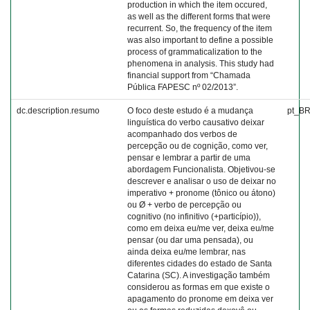
production in which the item occured,
as well as the different forms that were
recurrent. So, the frequency of the item
was also important to define a possible
process of grammaticalization to the
phenomena in analysis. This study had
financial support from “Chamada
Pública FAPESC nº 02/2013”.
dc.description.resumo
O foco deste estudo é a mudança
pt_B
linguística do verbo causativo deixar
acompanhado dos verbos de
percepção ou de cognição, como ver,
pensar e lembrar a partir de uma
abordagem Funcionalista. Objetivou-se
descrever e analisar o uso de deixar no
imperativo + pronome (tônico ou átono)
ou Ø + verbo de percepção ou
cognitivo (no infinitivo (+particípio)),
como em deixa eu/me ver, deixa eu/me
pensar (ou dar uma pensada), ou
ainda deixa eu/me lembrar, nas
diferentes cidades do estado de Santa
Catarina (SC). A investigação também
considerou as formas em que existe o
apagamento do pronome em deixa ver