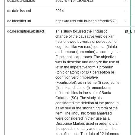
dc.date.available
2017-07-19T19:45:41Z
-
dc.date.issued
2014
-
dc.identifier.uri
https://rd.uffs.edu.br/handle/prefix/771
-
dc.description.abstract
This study focused the linguistic
pt_B
change of the causative verb deixar
(let) followed by verbs of perception or
cognition like ver (see), pensar (think)
and lembrar (remember) according to a
Funcionalist approach. The objective
was to describe and analyze the use of
let in the imperative form + pronoun
(tonic or atonic) or Ø + perception or
cognition verb (imperative
(+participle)), as in let me (I) see, let me
(I) think and let me (I) remember in
different cities in the state of Santa
Catarina (SC). The study also
considered the deletion of the pronoun
as let see or the shortening form of the
item. The linguistic forms analyzed
were considered in their use as a
Discourse Marker, used in order to plan
the speech mentally and maintain the
turn of speech. The data of 12 informers