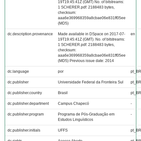
19T19:45:41Z (GMT) No. of bitstreams:
1 SCHERER.pdf: 2188483 bytes,
checksum:
aaa6e369968359a8cbae06e831ff05ee
(MD5)
dc.description.provenance
Made available in DSpace on 2017-07-
en
19T19:45:41Z (GMT). No. of bitstreams:
1 SCHERER.pdf: 2188483 bytes,
checksum:
aaa6e369968359a8cbae06e831ff05ee
(MD5) Previous issue date: 2014
dc.language
por
pt_B
dc.publisher
Universidade Federal da Fronteira Sul
pt_B
dc.publisher.country
Brasil
pt_B
dc.publisher.department
Campus Chapecó
-
dc.publisher.program
Programa de Pós-Graduação em
-
Estudos Linguísticos
dc.publisher.initials
UFFS
pt_B