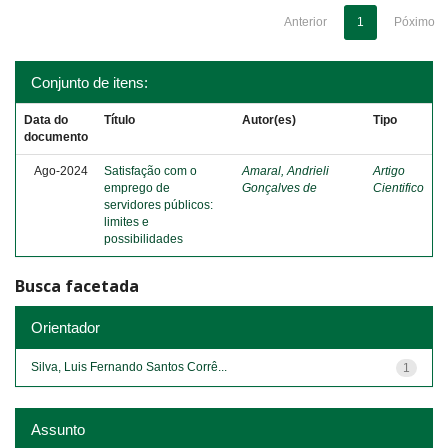
Anterior
1
Póximo
Conjunto de itens:
Data do
Título
Autor(es)
Tipo
documento
Ago-2024
Satisfação com o
Amaral, Andrieli
Artigo
emprego de
Gonçalves de
Cientifico
servidores públicos:
limites e
possibilidades
Busca facetada
Orientador
Silva, Luis Fernando Santos Corrê...
1
Assunto