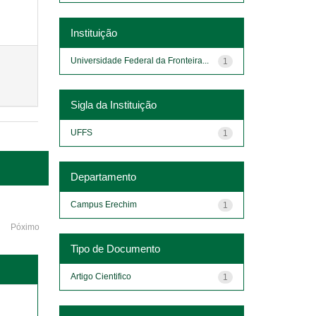
Instituição
Universidade Federal da Fronteira...
1
Sigla da Instituição
UFFS
1
Departamento
Campus Erechim
1
Póximo
Tipo de Documento
Artigo Cientifico
1
o