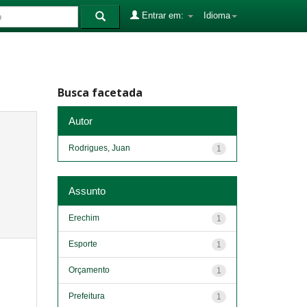
Entrar em:
Idioma
Busca facetada
Autor
Rodrigues, Juan
1
Assunto
Erechim
1
Esporte
1
Orçamento
1
Prefeitura
1