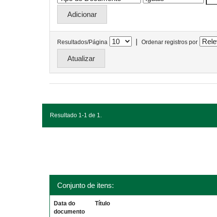
|
Resultados/Página
Ordenar registros por
Resultado 1-1 de 1.
Conjunto de itens:
Data do
Título
documento