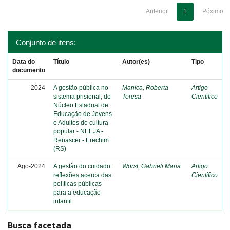
Anterior
1
Póximo
Conjunto de itens:
Data do
Título
Autor(es)
Tipo
documento
2024
A gestão pública no
Manica, Roberta
Artigo
sistema prisional, do
Teresa
Cientifico
Núcleo Estadual de
Educação de Jovens
e Adultos de cultura
popular - NEEJA -
Renascer - Erechim
(RS)
Ago-2024
A gestão do cuidado:
Worst, Gabrieli Maria
Artigo
reflexões acerca das
Cientifico
políticas públicas
para a educação
infantil
Busca facetada