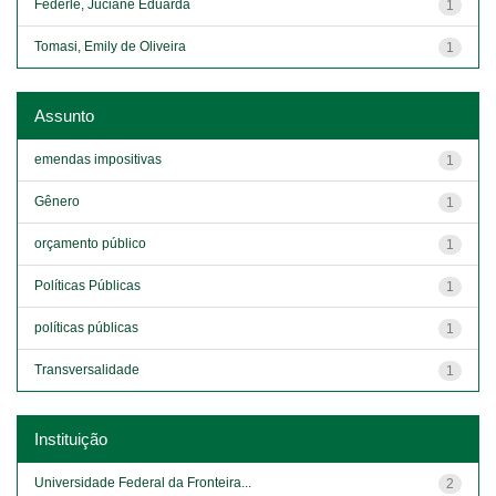
Federle, Juciane Eduarda
1
Tomasi, Emily de Oliveira
1
Assunto
emendas impositivas
1
Gênero
1
orçamento público
1
Políticas Públicas
1
políticas públicas
1
Transversalidade
1
Instituição
Universidade Federal da Fronteira...
2