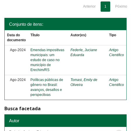
Anterior
1
Póximo
Conjunto de itens:
Data do
Título
Autor(es)
Tipo
documento
Ago-2024
Emendas impositivas
Federle, Juciane
Artigo
municipais: um
Eduarda
Cientifico
estudo de caso no
município de
Erechim/RS
Ago-2024
Políticas públicas de
Tomasi, Emily de
Artigo
gênero no Brasil:
Oliveira
Cientifico
avanços, desafios e
perspectivas
Busca facetada
Autor