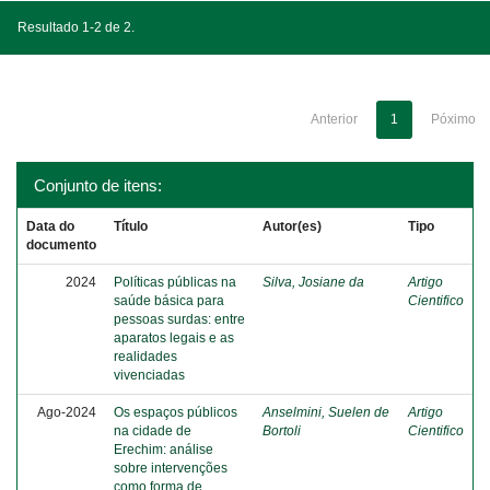
Resultado 1-2 de 2.
Anterior
1
Póximo
Conjunto de itens:
Data do
Título
Autor(es)
Tipo
documento
2024
Políticas públicas na
Silva, Josiane da
Artigo
saúde básica para
Cientifico
pessoas surdas: entre
aparatos legais e as
realidades
vivenciadas
Ago-2024
Os espaços públicos
Anselmini, Suelen de
Artigo
na cidade de
Bortoli
Cientifico
Erechim: análise
sobre intervenções
como forma de