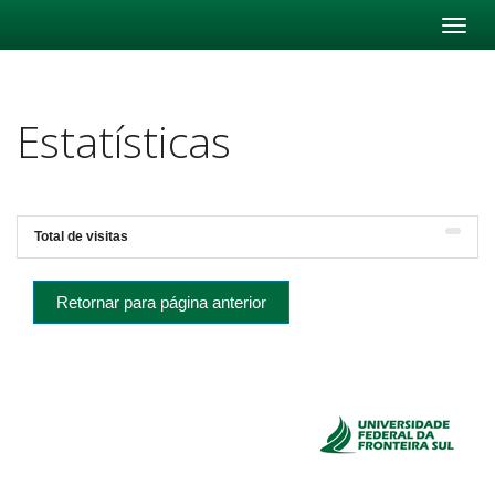
Skip
navigation
Estatísticas
Total de visitas
Retornar para página anterior