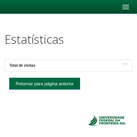
Skip
navigation
Estatísticas
Total de visitas
Retornar para página anterior