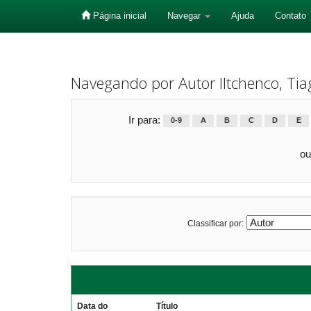
Página inicial
Navegar
Ajuda
Contato
Skip
navigation
Navegando por Autor Iltchenco, Tia
Ir para:
0-9
A
B
C
D
E
ou
Classificar por:
Data do
Título