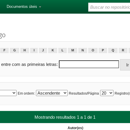
Documentos úteis
go
F
G
H
I
J
K
L
M
N
O
P
Q
R
 entre com as primeiras letras:
Em ordem:
Resultados/Página
Registro(s
Mostrando resultados 1 a 1 de 1
Autor(es)