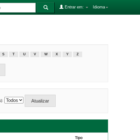
Entrar em:
Idioma
S
T
U
V
W
X
Y
Z
):
Tipo