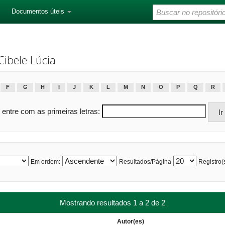
Documentos úteis
ibele Lúcia
F
G
H
I
J
K
L
M
N
O
P
Q
R
 entre com as primeiras letras:
Em ordem:
Resultados/Página
Registro(s
Mostrando resultados 1 a 2 de 2
Autor(es)