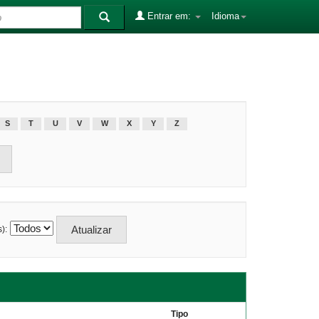
Entrar em:
Idioma
S
T
U
V
W
X
Y
Z
):
Tipo