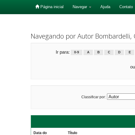
Página inicial
Navegar
Ajuda
Contato
Skip
navigation
Navegando por Autor Bombardelli, C
Ir para:
0-9
A
B
C
D
E
ou
Classificar por:
Data do
Título