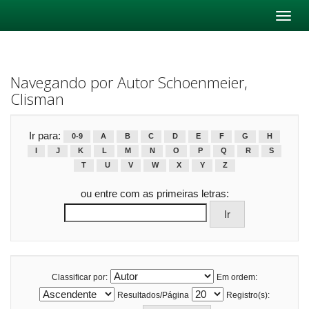
Skip
navigation
Navegando por Autor Schoenmeier,
Clisman
Ir para:
0-9
A
B
C
D
E
F
G
H
I
J
K
L
M
N
O
P
Q
R
S
T
U
V
W
X
Y
Z
ou entre com as primeiras letras:
Classificar por:
Em ordem:
Resultados/Página
Registro(s):