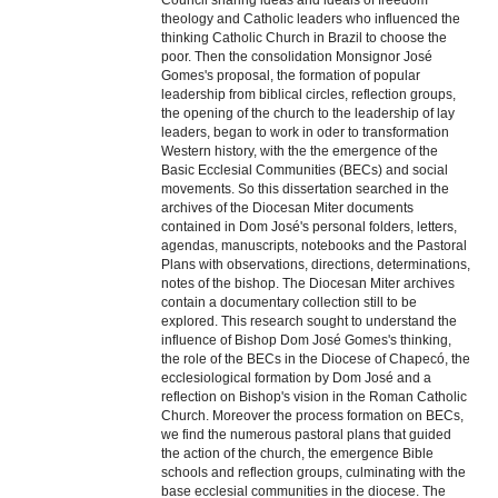
Council sharing ideas and ideals of freedom
theology and Catholic leaders who influenced the
thinking Catholic Church in Brazil to choose the
poor. Then the consolidation Monsignor José
Gomes's proposal, the formation of popular
leadership from biblical circles, reflection groups,
the opening of the church to the leadership of lay
leaders, began to work in oder to transformation
Western history, with the the emergence of the
Basic Ecclesial Communities (BECs) and social
movements. So this dissertation searched in the
archives of the Diocesan Miter documents
contained in Dom José's personal folders, letters,
agendas, manuscripts, notebooks and the Pastoral
Plans with observations, directions, determinations,
notes of the bishop. The Diocesan Miter archives
contain a documentary collection still to be
explored. This research sought to understand the
influence of Bishop Dom José Gomes's thinking,
the role of the BECs in the Diocese of Chapecó, the
ecclesiological formation by Dom José and a
reflection on Bishop's vision in the Roman Catholic
Church. Moreover the process formation on BECs,
we find the numerous pastoral plans that guided
the action of the church, the emergence Bible
schools and reflection groups, culminating with the
base ecclesial communities in the diocese. The