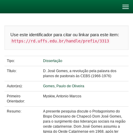
Skip
navigation
Use este identificador para citar ou linkar para este item:
https://rd.uffs.edu.br/handle/prefix/3313
Tipo:
Dissertação
Título:
D. José Gomes, a revolução pela palavra dos
planos de pastorais às CEBS (1966-1976)
Autor(es):
Gomes, Paulo de Oliveira
Primeiro
Myskiw, Antonio Marcos
Orientador:
Resumo:
A presente pesquisa discute o Protagonismo do
Bispo Diocesano de Chapecó Dom José Gomes,
para o surgimento das lideranças sociais na região
oeste catarinense. Dom José Gomes assumiu a
Igreja do Oeste Catarinense em 1968, após ter