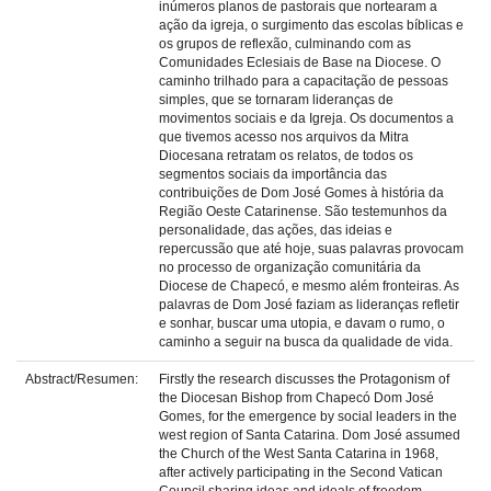
inúmeros planos de pastorais que nortearam a
ação da igreja, o surgimento das escolas bíblicas e
os grupos de reflexão, culminando com as
Comunidades Eclesiais de Base na Diocese. O
caminho trilhado para a capacitação de pessoas
simples, que se tornaram lideranças de
movimentos sociais e da Igreja. Os documentos a
que tivemos acesso nos arquivos da Mitra
Diocesana retratam os relatos, de todos os
segmentos sociais da importância das
contribuições de Dom José Gomes à história da
Região Oeste Catarinense. São testemunhos da
personalidade, das ações, das ideias e
repercussão que até hoje, suas palavras provocam
no processo de organização comunitária da
Diocese de Chapecó, e mesmo além fronteiras. As
palavras de Dom José faziam as lideranças refletir
e sonhar, buscar uma utopia, e davam o rumo, o
caminho a seguir na busca da qualidade de vida.
Abstract/Resumen:
Firstly the research discusses the Protagonism of
the Diocesan Bishop from Chapecó Dom José
Gomes, for the emergence by social leaders in the
west region of Santa Catarina. Dom José assumed
the Church of the West Santa Catarina in 1968,
after actively participating in the Second Vatican