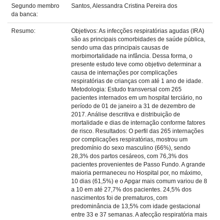
Segundo membro
Santos, Alessandra Cristina Pereira dos
da banca:
Resumo:
Objetivos: As infecções respiratórias agudas (IRA)
são as principais comorbidades de saúde pública,
sendo uma das principais causas de
morbimortalidade na infância. Dessa forma, o
presente estudo teve como objetivo determinar a
causa de internações por complicações
respiratórias de crianças com até 1 ano de idade.
Metodologia: Estudo transversal com 265
pacientes internados em um hospital terciário, no
período de 01 de janeiro a 31 de dezembro de
2017. Análise descritiva e distribuição de
mortalidade e dias de internação conforme fatores
de risco. Resultados: O perfil das 265 internações
por complicações respiratórias, mostrou um
predomínio do sexo masculino (66%), sendo
28,3% dos partos cesáreos, com 76,3% dos
pacientes provenientes de Passo Fundo. A grande
maioria permaneceu no Hospital por, no máximo,
10 dias (61,5%) e o Apgar mais comum variou de 8
a 10 em até 27,7% dos pacientes. 24,5% dos
nascimentos foi de prematuros, com
predominância de 13,5% com idade gestacional
entre 33 e 37 semanas. A afecção respiratória mais