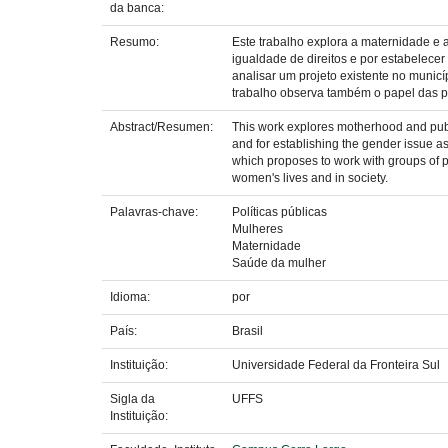
da banca:
Resumo:
Este trabalho explora a maternidade e a
igualdade de direitos e por estabelec
analisar um projeto existente no munic
trabalho observa também o papel das po
Abstract/Resumen:
This work explores motherhood and public
and for establishing the gender issue as
which proposes to work with groups of p
women's lives and in society.
Palavras-chave:
Políticas públicas
Mulheres
Maternidade
Saúde da mulher
Idioma:
por
País:
Brasil
Instituição:
Universidade Federal da Fronteira Sul
Sigla da
UFFS
Instituição: