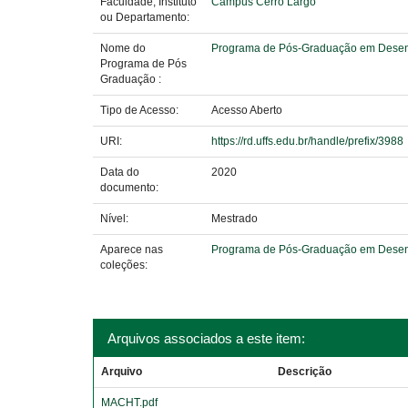
Faculdade, Instituto
Campus Cerro Largo
ou Departamento:
Nome do
Programa de Pós-Graduação em Desenvo
Programa de Pós
Graduação :
Tipo de Acesso:
Acesso Aberto
URI:
https://rd.uffs.edu.br/handle/prefix/3988
Data do
2020
documento:
Nível:
Mestrado
Aparece nas
Programa de Pós-Graduação em Desenvo
coleções:
Arquivos associados a este item:
Arquivo
Descrição
MACHT.pdf