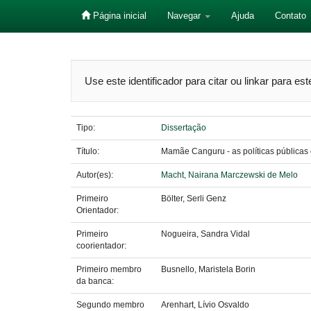
Página inicial
Navegar
Ajuda
Contato
Skip
navigation
Use este identificador para citar ou linkar para es
Tipo:
Dissertação
Título:
Mamãe Canguru - as políticas públicas 
Autor(es):
Macht, Nairana Marczewski de Melo
Primeiro
Bölter, Serli Genz
Orientador:
Primeiro
Nogueira, Sandra Vidal
coorientador:
Primeiro membro
Busnello, Maristela Borin
da banca:
Segundo membro
Arenhart, Lívio Osvaldo