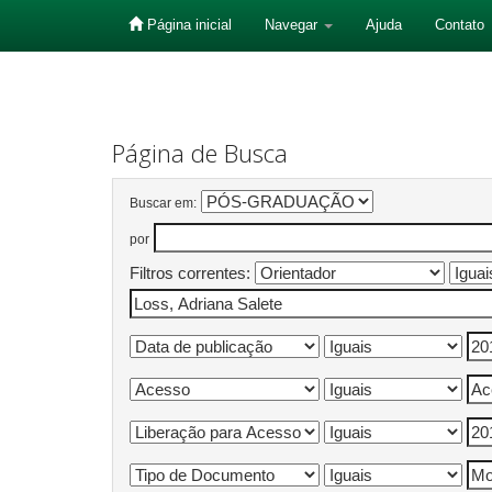
Página inicial
Navegar
Ajuda
Contato
Skip
navigation
Página de Busca
Buscar em:
por
Filtros correntes: